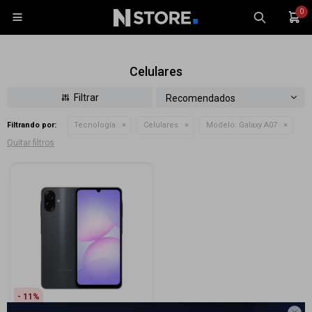
0

Celulares
Recomendados
Filtrando por:
Tecnología
Celulares
Modelo:
Galaxy A07
Celulares
Quitar filtros
Tablets
Tecnología
Wearables
Accesorios
TV y Audio
Monitores
Gaming
11