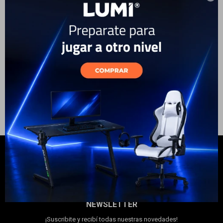
Aspiradora S/Bolsa Electrolux
Aspiradora Vertical 3 en 1
Electrodomésticos
1200W
Electrolux Inalámbrica 150W
300ml
99
USD
89
199
USD
179
USD
USD
ENVÍO A TODO EL PAÍS
ENVÍO A TODO EL PAÍS
Hogar
Movilidad
Marcas
NEWSLETTER
¡Suscribite y recibí todas nuestras novedades!