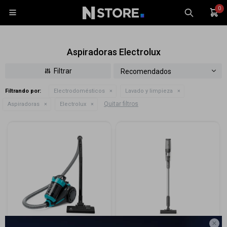
0

Aspiradoras Electrolux
Recomendados
Filtrando por:
Electrodomésticos
Lavado y limpieza
Celulares
Quitar filtros
Aspiradoras
Electrolux
Tablets
Tecnología
Wearables
Accesorios
TV y Audio
Monitores
Gaming
