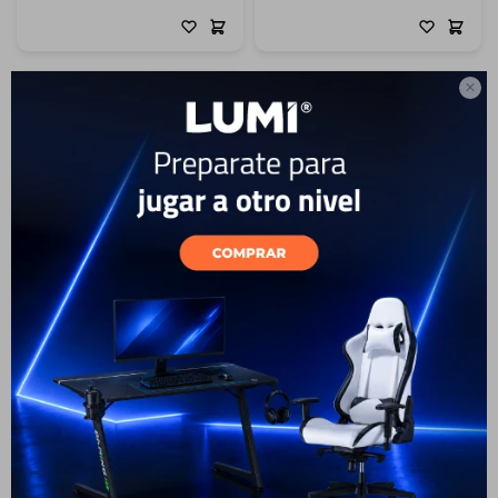

Tostadora Eléctrica Electrolux
Licuadora Electrolux 1.5 Lts
Inox ETS10 8 niveles de
500W Efficient con
tostado
Tecnologia TruFlow™
35
USD
32
65
USD
59
USD
USD
ENVÍO A TODO EL PAÍS
ENVÍO A TODO EL PAÍS