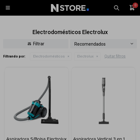
0

Electrodomésticos Electrolux
Recomendados
Quitar filtros
Filtrando por:
Electrodomésticos
Electrolux
Celulares
Tablets
Tecnología
Wearables
Accesorios
TV y Audio
Monitores
Gaming
Aspiradora S/Bolsa Electrolux
Aspiradora Vertical 3 en 1