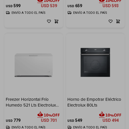
Cuenta
599
USD
539
659
USD
593
USD
USD
ENVÍO A TODO EL PAÍS
ENVÍO A TODO EL PAÍS
F&Q
Tiendas
Freezer Horizontal Frío
Horno de Empotrar Eléctrico
Humedo 521 Lts Electrolux
Electrolux 80Lts
Inverter
779
USD
701
549
USD
494
USD
USD
ENVÍO A TODO EL PAÍS
ENVÍO A TODO EL PAÍS