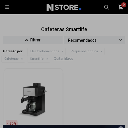
0

Cafeteras Smartlife
Recomendados
Filtrando por:
Electrodomésticos
Pequeños cocina
Celulares
Quitar filtros
Cafeteras
Smartlife
Tablets
Tecnología
Wearables
Accesorios
TV y Audio
Monitores
Gaming
30