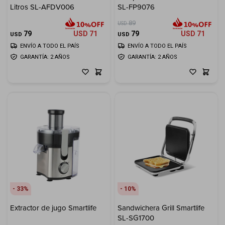
Litros SL-AFDV006
SL-FP9076
Cuenta
89
USD
79
USD
71
79
USD
71
USD
USD
ENVÍO A TODO EL PAÍS
ENVÍO A TODO EL PAÍS
GARANTÍA: 2 AÑOS
GARANTÍA: 2 AÑOS
F&Q
Tiendas
33
10
Extractor de jugo Smartlife
Sandwichera Grill Smartlife
SL-SG1700