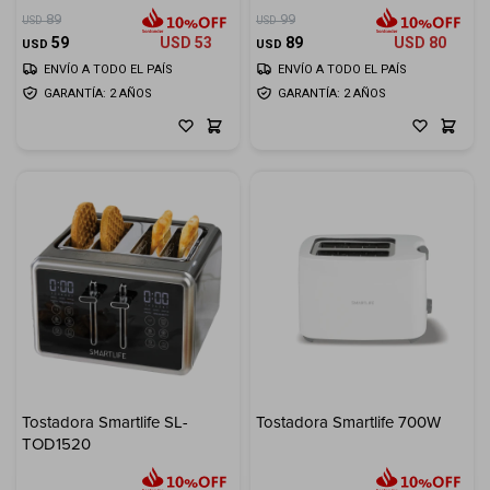
89
99
USD
USD
59
USD
53
89
USD
80
USD
USD
ENVÍO A TODO EL PAÍS
ENVÍO A TODO EL PAÍS
GARANTÍA: 2 AÑOS
GARANTÍA: 2 AÑOS
Tostadora Smartlife SL-
Tostadora Smartlife 700W
TOD1520