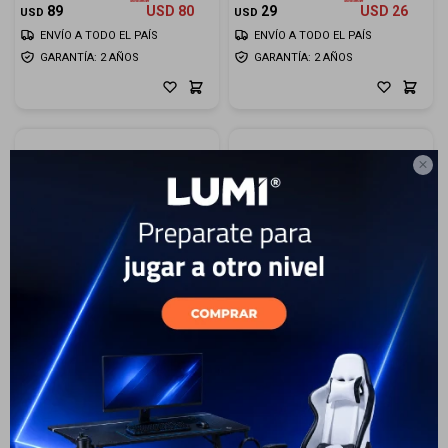
89
USD
80
29
USD
26
USD
USD
ENVÍO A TODO EL PAÍS
ENVÍO A TODO EL PAÍS
GARANTÍA: 2 AÑOS
GARANTÍA: 2 AÑOS

30
20
Cafetera Smartlife Expreso
Jarra Eléctrica Digital
Smartlife 1.5lts
99
99
USD
USD
69
USD
62
79
USD
71
USD
USD