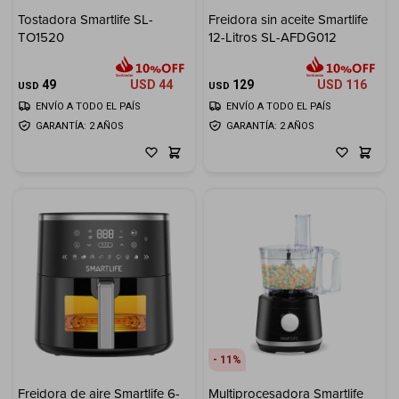
Tostadora Smartlife SL-
Freidora sin aceite Smartlife
Electrodomésticos
TO1520
12-Litros SL-AFDG012
49
USD
44
129
USD
116
USD
USD
ENVÍO A TODO EL PAÍS
ENVÍO A TODO EL PAÍS
GARANTÍA: 2 AÑOS
GARANTÍA: 2 AÑOS
Hogar
Movilidad
Marcas
11
Freidora de aire Smartlife 6-
Multiprocesadora Smartlife