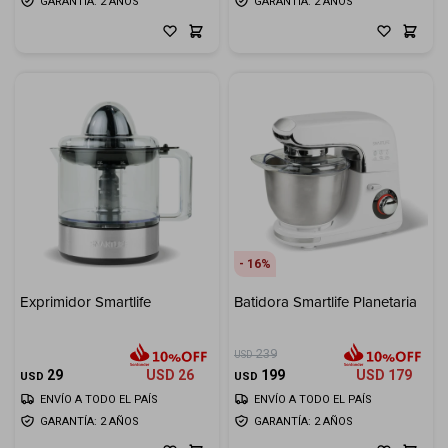
GARANTÍA: 2 AÑOS
GARANTÍA: 2 AÑOS
16
Exprimidor Smartlife
Batidora Smartlife Planetaria
239
USD
29
USD
26
199
USD
179
USD
USD
ENVÍO A TODO EL PAÍS
ENVÍO A TODO EL PAÍS
GARANTÍA: 2 AÑOS
GARANTÍA: 2 AÑOS