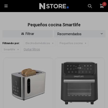
0

Pequeños cocina Smartlife
Recomendados
Filtrando por:
Electrodomésticos
Pequeños cocina
Celulares
Quitar filtros
Smartlife
Tablets
Tecnología
Wearables
Accesorios
TV y Audio
Monitores
Gaming