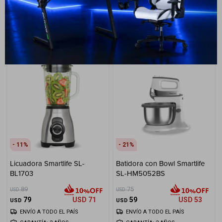
ENVÍO A TODO EL PAÍS
ENVÍO A TODO EL PAÍS
GARANTÍA: 2 AÑOS
GARANTÍA: 2 AÑOS
11
21
Licuadora Smartlife SL-
Batidora con Bowl Smartlife
BL1703
SL-HM5052BS
89
75
USD
USD
79
USD
71
59
USD
53
USD
USD
ENVÍO A TODO EL PAÍS
ENVÍO A TODO EL PAÍS