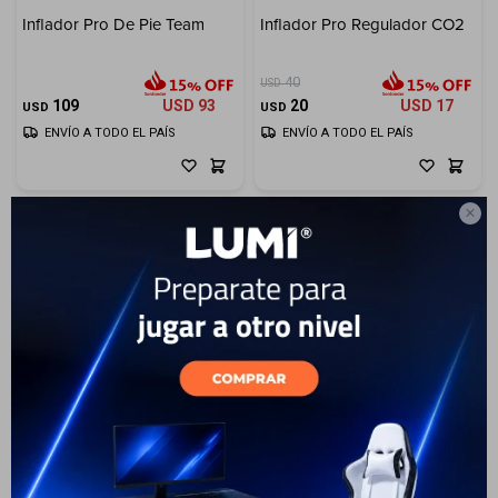
Inflador Pro De Pie Team
Inflador Pro Regulador CO2
Electrodomésticos
40
USD
109
USD
93
20
USD
17
USD
USD
ENVÍO A TODO EL PAÍS
ENVÍO A TODO EL PAÍS
Hogar

Movilidad
Marcas
Inflador Pro Mini
Compactc/Manguera Pres