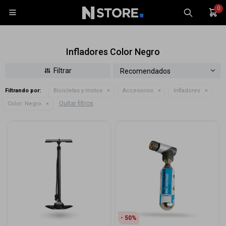
0

Infladores Color Negro
Recomendados
Filtrando por:
Bicicletas y motos
Accesorios
Infladores
Celulares
Quitar filtros
Color:
Negro
Tablets
Tecnología
Wearables
Accesorios
TV y Audio
Monitores
Gaming
50