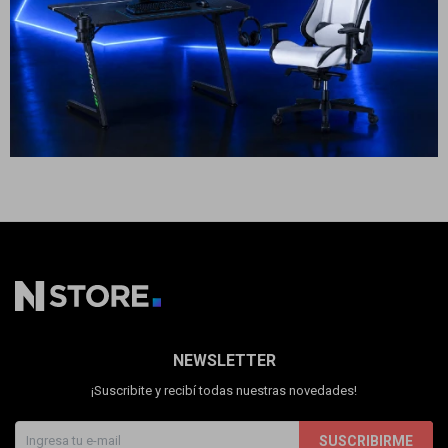
Cuenta
23
USD
20
USD
ENVÍO A TODO EL PAÍS
F&Q
Tiendas
NEWSLETTER
¡Suscribite y recibí todas nuestras novedades!
SUSCRIBIRME