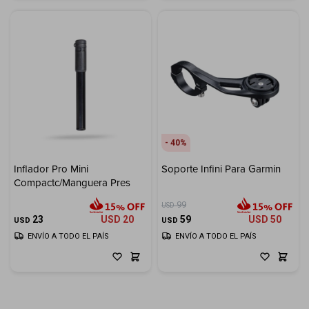
40
Inflador Pro Mini
Soporte Infini Para Garmin
Compactc/Manguera Pres
99
USD
23
USD
20
59
USD
50
USD
USD
ENVÍO A TODO EL PAÍS
ENVÍO A TODO EL PAÍS