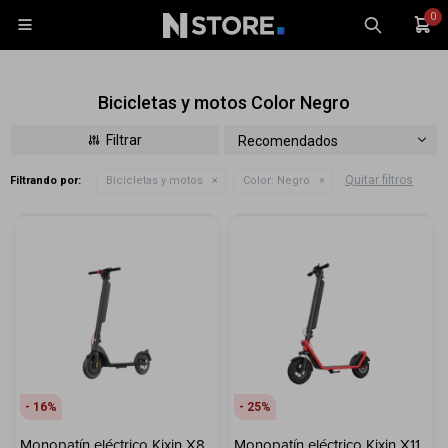
0

Bicicletas y motos Color Negro
Recomendados
Quitar filtros
Filtrando por:
Bicicletas y motos
Color:
Negro
Celulares
Tablets
Tecnología
Wearables
Accesorios
TV y Audio
Monitores
16
25
Gaming
Monopatín eléctrico Kixin X8
Monopatín eléctrico Kixin X11