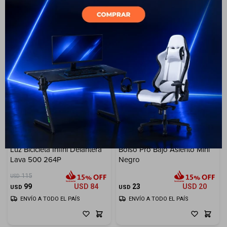
13
Luz Bicicleta Infini Delantera
Bolso Pro Bajo Asiento Mini
Lava 500 264P
Negro
115
USD
99
USD
84
23
USD
20
USD
USD
ENVÍO A TODO EL PAÍS
ENVÍO A TODO EL PAÍS