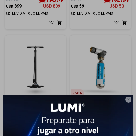
Cuenta
899
USD
809
59
USD
50
USD
USD
ENVÍO A TODO EL PAÍS
ENVÍO A TODO EL PAÍS
F&Q
Tiendas
50

Inflador Pro De Pie Team
Inflador Pro Regulador CO2
40
USD
109
USD
93
20
USD
17
USD
USD
ENVÍO A TODO EL PAÍS
ENVÍO A TODO EL PAÍS