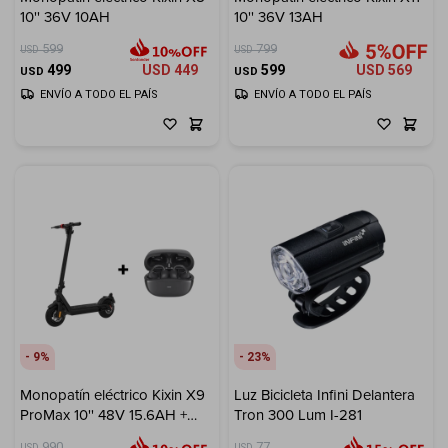
10'' 36V 10AH
10'' 36V 13AH
Electrodomésticos
599
799
USD
USD
499
USD
449
599
USD
569
USD
USD
ENVÍO A TODO EL PAÍS
ENVÍO A TODO EL PAÍS
Hogar
Movilidad
9
23
Marcas
Monopatín eléctrico Kixin X9
Luz Bicicleta Infini Delantera
ProMax 10'' 48V 15.6AH +
Tron 300 Lum I-281
Buds Havit de regalo
990
77
USD
USD