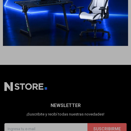
Cuenta
49
USD
19
USD
17
USD
ENVÍO A TODO EL PAÍS
F&Q
Tiendas
NEWSLETTER
¡Suscribite y recibí todas nuestras novedades!
SUSCRIBIRME