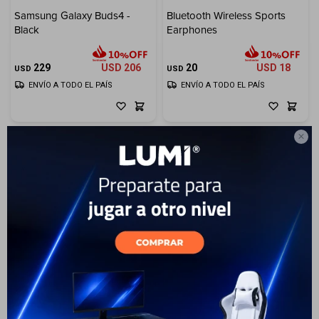
Samsung Galaxy Buds4 -
Bluetooth Wireless Sports
Electrodomésticos
Black
Earphones
229
USD
206
20
USD
18
USD
USD
ENVÍO A TODO EL PAÍS
ENVÍO A TODO EL PAÍS
Hogar

Movilidad
Marcas
61
Bluetooth Earbud Havit U2