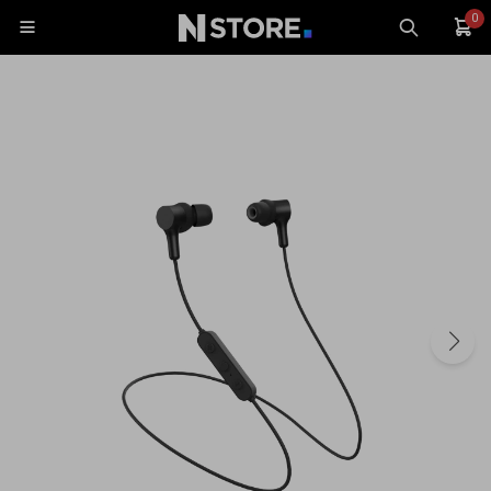
0

Celulares
Tablets
Tecnología
Wearables
Accesorios
TV y Audio
Monitores
Gaming