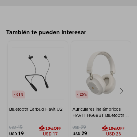
También te pueden interesar
61
25
Bluetooth Earbud Havit U2
Auriculares inalámbricos
HAVIT H668BT Bluetooth -
Beige
49
39
USD
USD
19
29
USD
USD
17
USD
USD
26