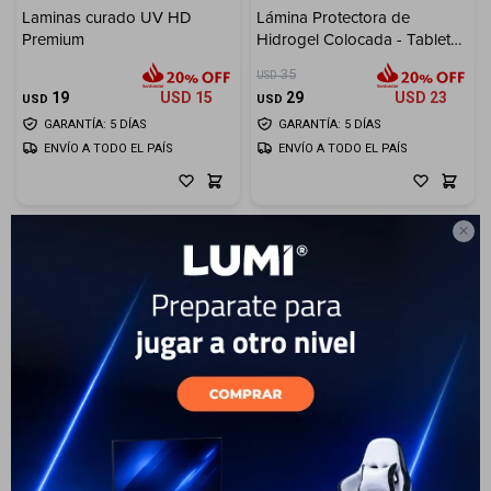
Laminas curado UV HD
Lámina Protectora de
Premium
Hidrogel Colocada - Tablet
Electrodomésticos
XL
35
USD
19
USD
15
29
USD
23
USD
USD
GARANTÍA: 5 DÍAS
GARANTÍA: 5 DÍAS
ENVÍO A TODO EL PAÍS
ENVÍO A TODO EL PAÍS
Hogar

Movilidad
Marcas
13
Lámina Protectora de