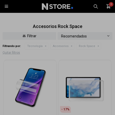
0

Accesorios Rock Space
Recomendados
Filtrando por:
Tecnología
Accesorios
Rock Space
Celulares
Quitar filtros
Tablets
Tecnología
Wearables
Accesorios
TV y Audio
Monitores
Gaming
17