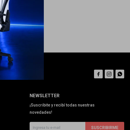



NEWSLETTER
¡Suscribite y recibí todas nuestras
novedades!
SUSCRIBIRME