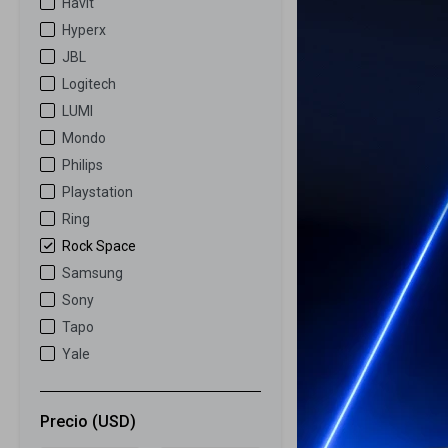
Havit
Hyperx
Laminas cura
JBL
Premium
Logitech
LUMI
19
USD
Mondo
GARANTÍA: 5 D
Philips
ENVÍO A TODO 
Playstation
Ring
Rock Space
Samsung
Sony
Tapo
Yale
Precio
(USD)