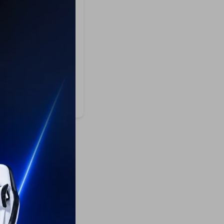
 Protectora de
el Colocada - Tablet L
9
25
USD
20
NTÍA: 5 DÍAS
ÍO A TODO EL PAÍS