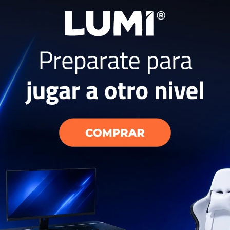
17
13
do UV HD
Lámina Protectora de
Lámina
Hidrogel Colocada - Tablet
Hidrog
XL
35
2
USD
USD
29
USD
USD
USD
15
USD
23
ÍAS
GARANTÍA: 5 DÍAS
GARA
EL PAÍS
ENVÍO A TODO EL PAÍS
ENV