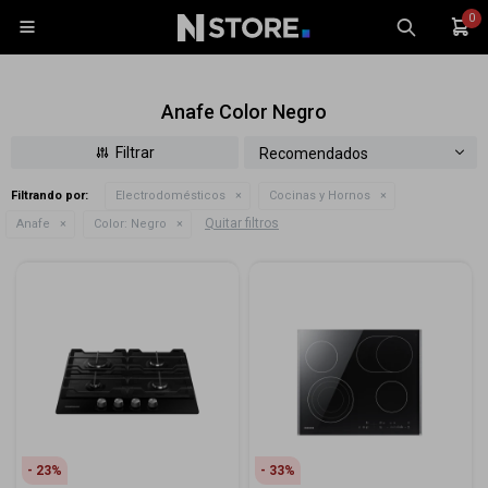
0

Anafe Color Negro
Recomendados
Filtrando por:
Electrodomésticos
Cocinas y Hornos
Celulares
Quitar filtros
Anafe
Color:
Negro
Tablets
Tecnología
Wearables
Accesorios
TV y Audio
Monitores
Gaming
23
33