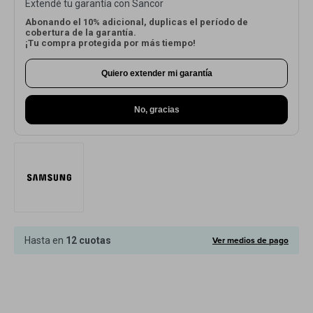
Extendé tu garantía con Sancor
Cuenta
Abonando el 10% adicional, duplicas el período de
cobertura de la garantía.
¡Tu compra protegida por más tiempo!
Quiero extender mi garantía
F&Q
No, gracias
Tiendas
Ver medios de pago
Hasta en
12 cuotas