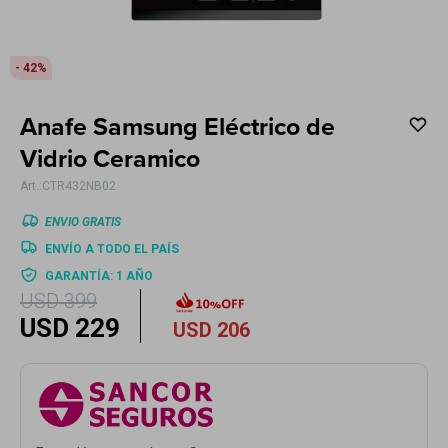
Electrodomésticos
42
Anafe Samsung Eléctrico de
Hogar
Vidrio Ceramico
CTR432NB02
ENVIO GRATIS
ENVÍO A TODO EL PAÍS
Movilidad
GARANTÍA: 1 AÑO
USD
399
USD
229
USD
206
Marcas