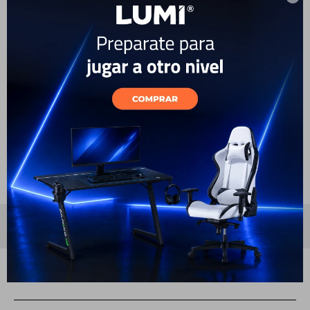
Función.
Con nuestros indicadores de control y función, nunca más
te quemarás con una superficie de cocción caliente. Es
sencillo: un indicador de temperatura te permite saber que
la superficie está caliente cuando aparece la letra "H".
Cuando desaparece, la superficie está fría al tacto. Ahora
la seguridad es tan fácil como el abecedario.
Especificaciones
TIPO
Eléctrico