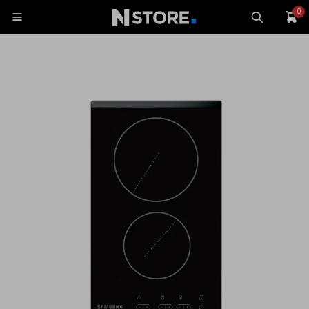
0

Celulares
Tablets
Tecnología
Wearables
Accesorios
TV y Audio
Monitores
Gaming