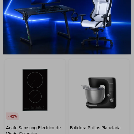
Vidrio Ceramico
599
USD
99
USD
399
USD
359
USD
69
USD
62
USD
ENVIO GRATIS
ENVÍO A TODO EL PAÍS
ENVÍO A TODO EL PAÍS
GARANTÍA: 2 AÑOS
GARANTÍA: 1 AÑO
42
Anafe Samsung Eléctrico de
Batidora Philips Planetaria
Vidrio Ceramico