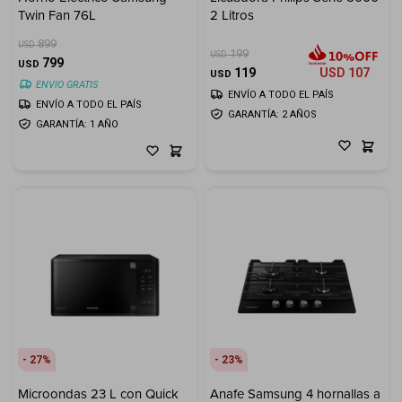
Twin Fan 76L
2 Litros
Electrodomésticos
899
USD
199
USD
799
USD
119
USD
107
USD
ENVIO GRATIS
ENVÍO A TODO EL PAÍS
ENVÍO A TODO EL PAÍS
GARANTÍA: 2 AÑOS
GARANTÍA: 1 AÑO
Hogar
Movilidad
Marcas
27
23
Microondas 23 L con Quick
Anafe Samsung 4 hornallas a