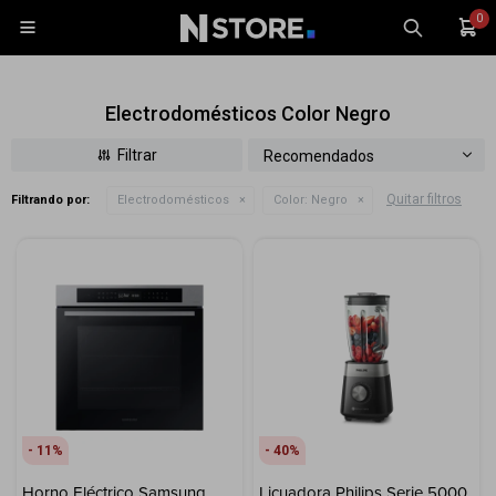
0

Electrodomésticos Color Negro
Recomendados
Quitar filtros
Filtrando por:
Electrodomésticos
Color:
Negro
Celulares
Tablets
Tecnología
Wearables
Accesorios
TV y Audio
Monitores
11
40
Gaming
Horno Eléctrico Samsung
Licuadora Philips Serie 5000