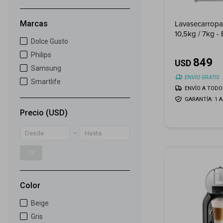
Lavasecarrop
Marcas
10,5kg / 7kg -
Dolce Gusto
Philips
849
USD
Samsung
ENVIO GRATIS
Smartlife
ENVÍO A TODO 
GARANTÍA: 1 
Precio
(USD)
OK
Color
Beige
Gris