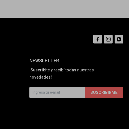



NEWSLETTER
¡Suscribite y recibí todas nuestras
novedades!
SUSCRIBIRME