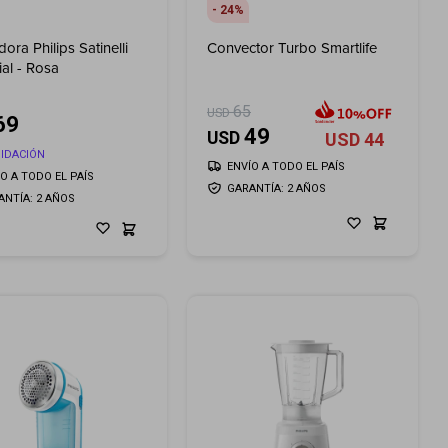
24
ora Philips Satinelli
Convector Turbo Smartlife
ial - Rosa
9
65
USD
69
49
USD
USD
44
UIDACIÓN
ENVÍO A TODO EL PAÍS
ÍO A TODO EL PAÍS
GARANTÍA: 2 AÑOS
ANTÍA: 2 AÑOS