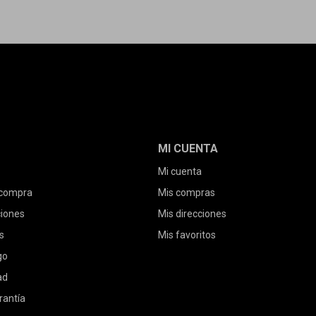
MI CUENTA
Mi cuenta
 compra
Mis compras
ciones
Mis direcciones
s
Mis favoritos
go
ad
rantía