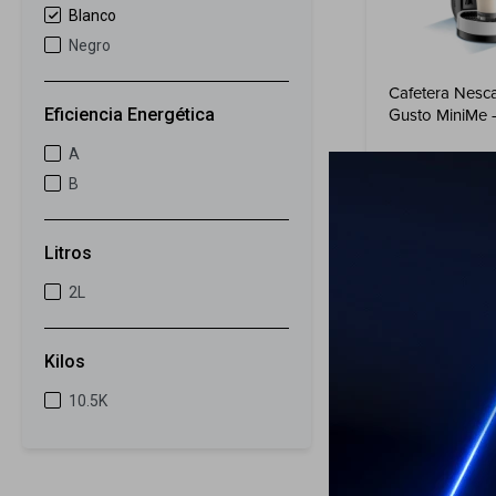
Blanco
Negro
Cafetera Nesc
Gusto MiniMe 
Eficiencia Energética
A
B
179
USD
ENVÍO A TODO 
Litros
2L
Kilos
10.5K