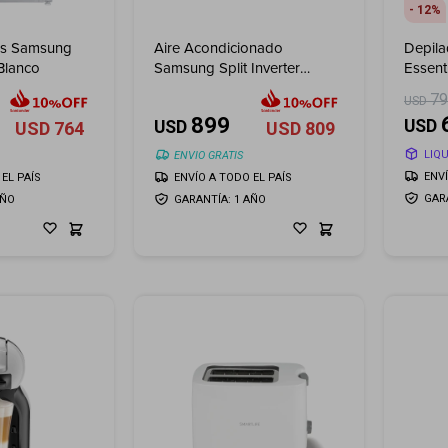
12
as Samsung
Aire Acondicionado
Depilad
 Blanco
Samsung Split Inverter
Essent
Frío/Calor 18.000 BTU
7
USD
899
USD
USD
USD
764
USD
809
LIQ
ENVIO GRATIS
ENV
EL PAÍS
ENVÍO A TODO EL PAÍS
GAR
AÑO
GARANTÍA: 1 AÑO