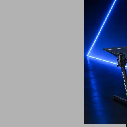
Exprimidor Ph
45
USD
ENVÍO A TODO 
GARANTÍA: 2 