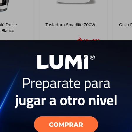
afé Dolce
Tostadora Smartlife 700W
Quita 
- Blanco
29
USD
USD
USD
26
USD
161
ENVÍO A TODO EL PAÍS
ENV
EL PAÍS
GARANTÍA: 2 AÑOS
GAR