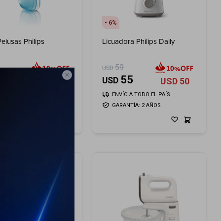
6
Pelusas Philips
Licuadora Philips Daily
59
USD

25
55
USD
USD
23
USD
50
ÍO A TODO EL PAÍS
ENVÍO A TODO EL PAÍS
ANTÍA: 2 AÑOS
GARANTÍA: 2 AÑOS