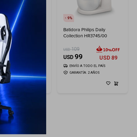
9
ra Smartlife Planetaria
Batidora Philips Daily
Collection HR3745/00
39
109
USD
199
99
USD
USD
179
USD
89
ÍO A TODO EL PAÍS
ENVÍO A TODO EL PAÍS
ANTÍA: 2 AÑOS
GARANTÍA: 2 AÑOS