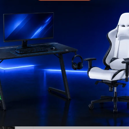
16
ilips 500ML
Lavavajillas Samsung -
Batido
Blanco 13 Cubiertos
2
USD
849
USD
USD
764
USD
USD
41
ENVIO GRATIS
EL PAÍS
ENV
ENVÍO A TODO EL PAÍS
AÑOS
GAR
GARANTÍA: 1 AÑO