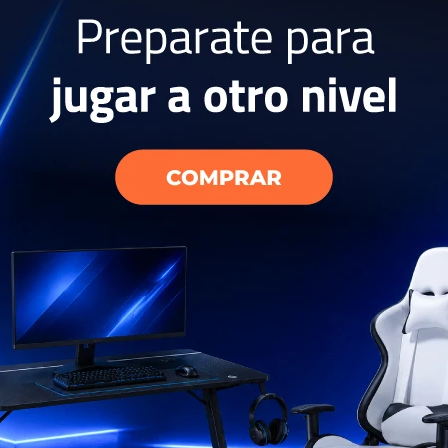
amsung Silver
USD
809
EL PAÍS
AÑO