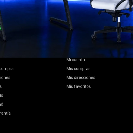
MI CUENTA
Mi cuenta
 compra
Mis compras
ciones
Mis direcciones
s
Mis favoritos
go
ad
rantía