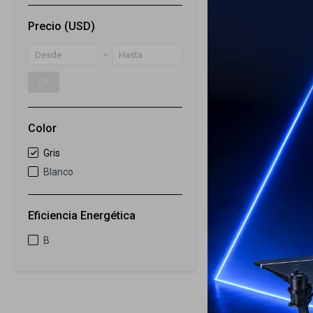
5
Precio
(USD)
Lavavajillas S
14 Cubiertos
949
USD
OK
899
USD
ENVIO GRATIS
ENVÍO A TODO 
Color
GARANTÍA: 1 
Gris
Blanco
Eficiencia Energética
B