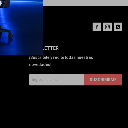



NEWSLETTER
¡Suscribite y recibí todas nuestras
novedades!
SUSCRIBIRME