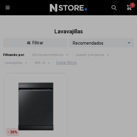
0

Lavavajillas
Recomendados
Filtrando por:
Electrodomésticos
Lavado y limpieza
Celulares
Quitar filtros
Lavavajillas
Wifi:
Si
Tablets
Tecnología
Wearables
Accesorios
TV y Audio
Monitores
Gaming
26