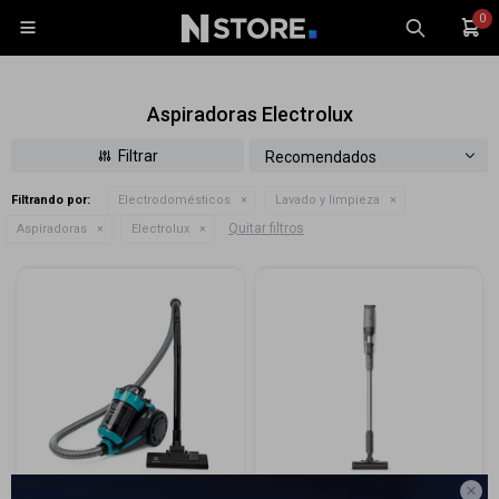
0

Aspiradoras Electrolux
Recomendados
Filtrando por:
Electrodomésticos
Lavado y limpieza
Celulares
Quitar filtros
Aspiradoras
Electrolux
Tablets
Tecnología
Wearables
Accesorios
TV y Audio
Monitores
Gaming
