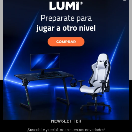
Aspiradora S/Bolsa Electrolux
Aspiradora Vertical 3 en 1
Electrodomésticos
1200W
Electrolux Inalámbrica 150W
300ml
99
USD
89
199
USD
179
USD
USD
ENVÍO A TODO EL PAÍS
ENVÍO A TODO EL PAÍS
Hogar
Movilidad
Marcas
NEWSLETTER
¡Suscribite y recibí todas nuestras novedades!