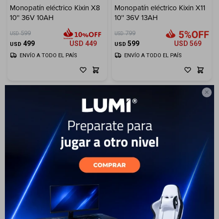
Monopatín eléctrico Kixin X8
Monopatín eléctrico Kixin X11
10'' 36V 10AH
10'' 36V 13AH
Electrodomésticos
599
799
USD
USD
499
USD
449
599
USD
569
USD
USD
ENVÍO A TODO EL PAÍS
ENVÍO A TODO EL PAÍS
Hogar

Movilidad
Marcas
9
Monopatín eléctrico Kixin X9
ProMax 10'' 48V 15.6AH +