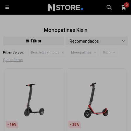
0

Monopatines Kixin
Recomendados
Filtrando por:
Bicicletas y motos
Monopatines
Kixin
Celulares
Quitar filtros
Tablets
Tecnología
Wearables
Accesorios
TV y Audio
Monitores
Gaming
16
25