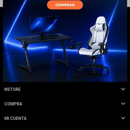
Electrodomésticos
Hogar
NEWSLETTER
¡Suscribite y recibí todas nuestras novedades!
SUSCRIBIRME
Movilidad
NSTORE
COMPRA
Marcas
MI CUENTA