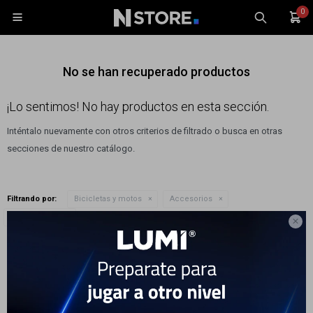
0

No se han recuperado productos
¡Lo sentimos! No hay productos en esta sección.
Inténtalo nuevamente con otros criterios de filtrado o busca en otras
Celulares
secciones de nuestro catálogo.
Tablets
Tecnología
Filtrando por:
Bicicletas y motos
Accesorios
Wearables
Quitar filtros
Color:
Blanco

Accesorios
Te recomendamos quitar:
Bicicletas y motos
Color:
Blanco
TV y Audio
Monitores
Gaming