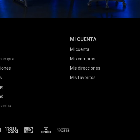
MI CUENTA
Mi cuenta
 compra
Mis compras
ciones
Mis direcciones
s
Mis favoritos
go
ad
rantía