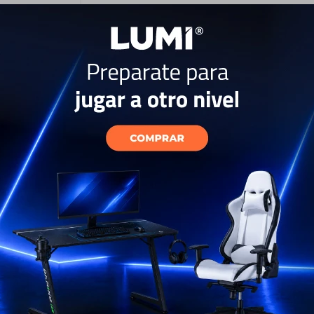
 Para Garmin
USD
50
EL PAÍS