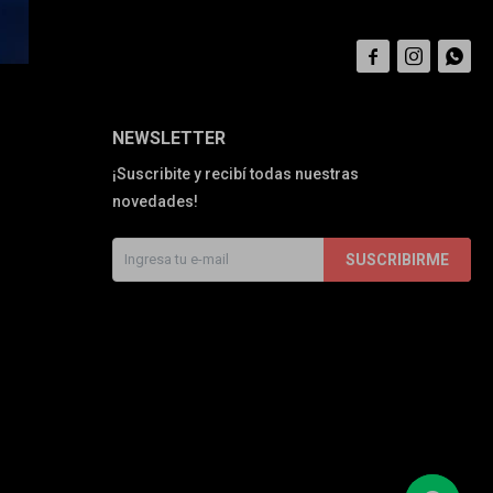



NEWSLETTER
¡Suscribite y recibí todas nuestras
novedades!
SUSCRIBIRME