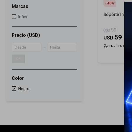
40
Marcas
Soporte Infini
Infini
99
USD
Precio
(USD)
59
USD
ENVÍO A TODO 
OK
Color
Negro