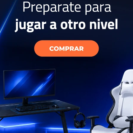
13
fini Delantera
Luz Bicicleta Infini Delantera
I-281
Lava 500 264P
115
USD
99
USD
USD
50
USD
84
EL PAÍS
ENVÍO A TODO EL PAÍS