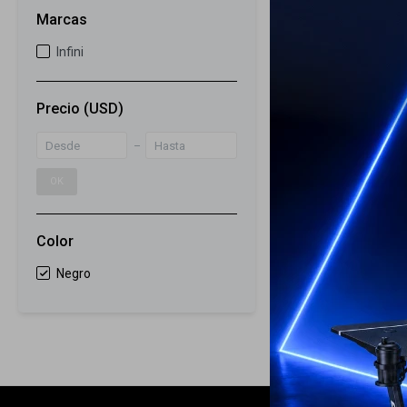
23
Marcas
Luz Bicicleta In
Infini
Tron 300 Lum 
77
USD
Precio
(USD)
59
USD
ENVÍO A TODO 
OK
Color
Negro