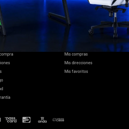
MI CUENTA
Mi cuenta
 compra
Mis compras
ciones
Mis direcciones
s
Mis favoritos
go
ad
rantía