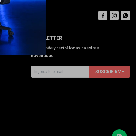



NEWSLETTER
¡Suscribite y recibí todas nuestras
novedades!
SUSCRIBIRME