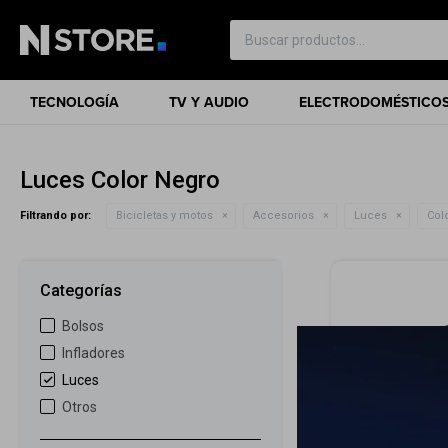
TECNOLOGÍA
TV Y AUDIO
ELECTRODOMÉSTICO
Luces Color Negro
Filtrando por:
Bicicletas y motos
Accesorios
Luces
Colo
Categorías
Bolsos
Infladores
Luces
Otros