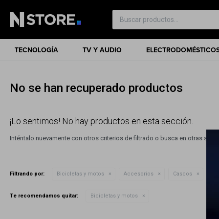
TECNOLOGÍA
TV Y AUDIO
ELECTRODOMÉSTICO
No se han recuperado productos
¡Lo sentimos! No hay productos en esta sección.
Inténtalo nuevamente con otros criterios de filtrado o busca en otras sec
Filtrando por:
Bicicletas y motos
Accesorios
Cascos
Co
Te recomendamos quitar:
Bicicletas y motos