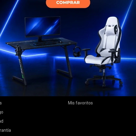
MI CUENTA
Mi cuenta
 compra
Mis compras
ciones
Mis direcciones
s
Mis favoritos
go
ad
rantía