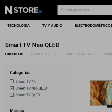
TECNOLOGÍA
TV Y AUDIO
ELECTRODOMÉSTICO
Smart TV Neo QLED
Filtrando por:
TV y Audio
TV
Smart TV Neo QLED
Resolu
Categorías
Smart TV 4K
Smart TV Neo QLED
Smart TV QLED
Marcas