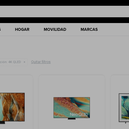
S
HOGAR
MOVILIDAD
MARCAS
Quitar filtros
ción:
4K QLED