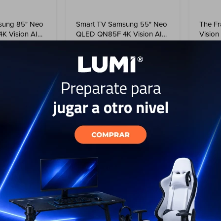
sung 85" Neo
Smart TV Samsung 55" Neo
The F
K Vision AI
QLED QN85F 4K Vision AI
Vision
(2025)
1.499
USD
USD
USD
2.609
USD
1.349
ENVIO GRATIS
ENVI
EL PAÍS
ENVÍO A TODO EL PAÍS
ENV
AÑO
GARANTÍA: 1 AÑO
GAR