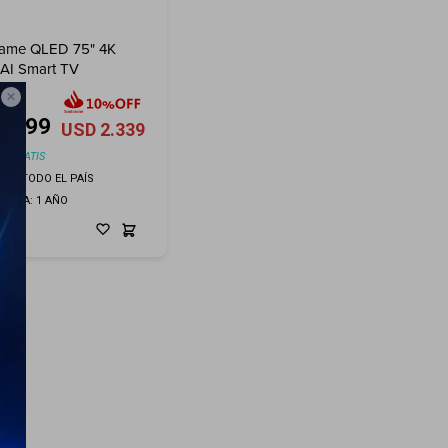
rame QLED 75" 4K
 AI Smart TV

2.599
USD
2.339
O GRATIS
ÍO A TODO EL PAÍS
ANTÍA: 1 AÑO