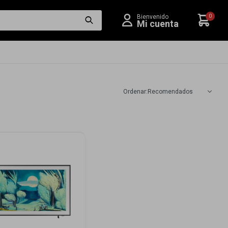
0
Recomendados