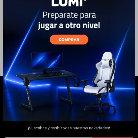
PJ215 PRO
Electrodomésticos
129
USD
99
USD
89
229
USD
206
USD
USD
ENVÍO A TODO EL PAÍS
ENVÍO A TODO EL PAÍS
Hogar
Movilidad
Marcas
NEWSLETTER
¡Suscribite y recibí todas nuestras novedades!