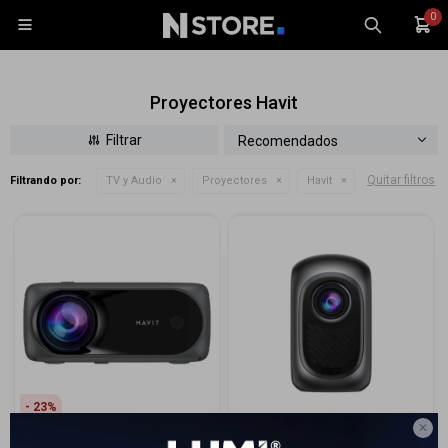
0

Proyectores Havit
Recomendados
Quitar filtros
Filtrando por:
TV y Audio
Proyectores
Havit
Celulares
Tablets
Tecnología
Wearables
Accesorios
TV y Audio
Monitores
23
Gaming

Proyector Havit PJ221-EU
Proyector Inteligente Havit