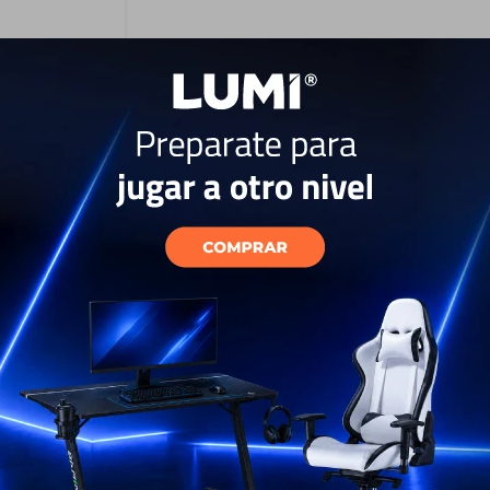
l Yale YRD-256
USD
331
EL PAÍS