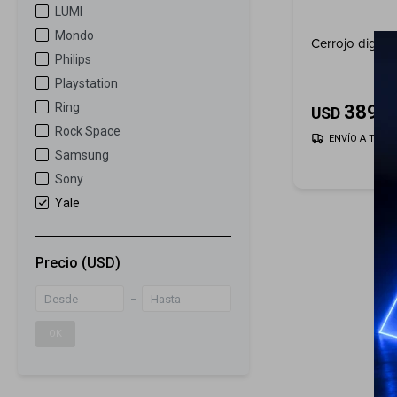
LUMI
Mondo
Cerrojo digita
Philips
Playstation
Ring
389
USD
Rock Space
ENVÍO A TODO 
Samsung
Sony
Yale
Precio
(USD)
OK