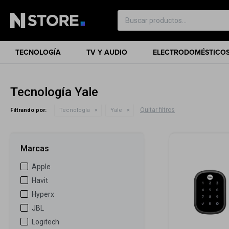
TECNOLOGÍA
TV Y AUDIO
ELECTRODOMÉSTICO
Tecnología Yale
Quitar filtros
Filtrando por:
Tecnología
Yale
Marcas
Apple
Havit
Hyperx
JBL
Logitech