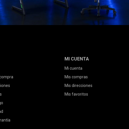
MI CUENTA
Mi cuenta
 compra
Mis compras
ciones
Mis direcciones
s
Mis favoritos
go
ad
rantía