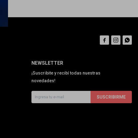



NEWSLETTER
¡Suscribite y recibí todas nuestras
novedades!
SUSCRIBIRME