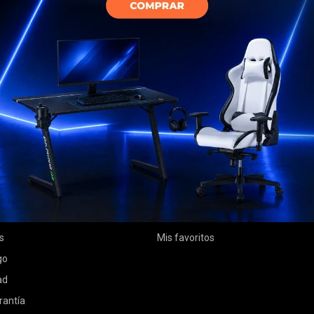
MI CUENTA
Mi cuenta
 compra
Mis compras
ciones
Mis direcciones
s
Mis favoritos
go
ad
rantía