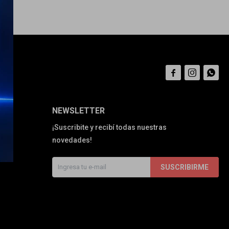



NEWSLETTER
¡Suscribite y recibí todas nuestras
novedades!
SUSCRIBIRME