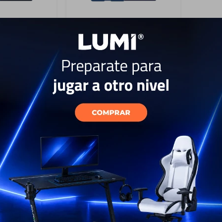
a Galaxy - Z
Silicone Case para Galaxy -
Z Fold7
119
USD
USD
52
USD
89
ÍAS
GARANTÍA: 5 DÍAS
EL PAÍS
ENVÍO A TODO EL PAÍS