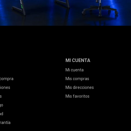
MI CUENTA
Mi cuenta
 compra
Mis compras
ciones
Mis direcciones
s
Mis favoritos
go
ad
rantía