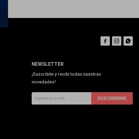



NEWSLETTER
¡Suscribite y recibí todas nuestras
novedades!
SUSCRIBIRME