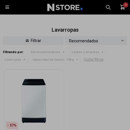
0

Lavarropas
Recomendados
Filtrando por:
Electrodomésticos
Lavado y limpieza
Celulares
Quitar filtros
Lavarropas
Capacidad de lavado:
13Kg
Tablets
Tecnología
Wearables
Accesorios
TV y Audio
Monitores
Gaming
37