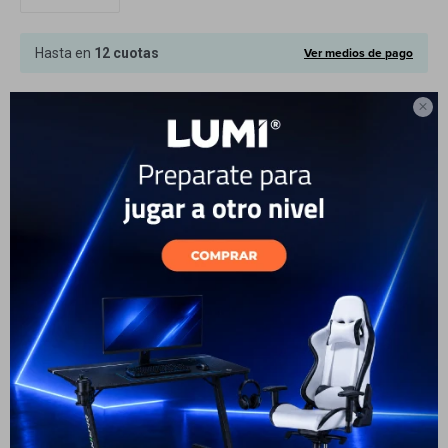
Cuenta
Ver medios de pago
Hasta en
12 cuotas

Este artículo está agotado.
F&Q
También te pueden interesar
Tiendas
22
50