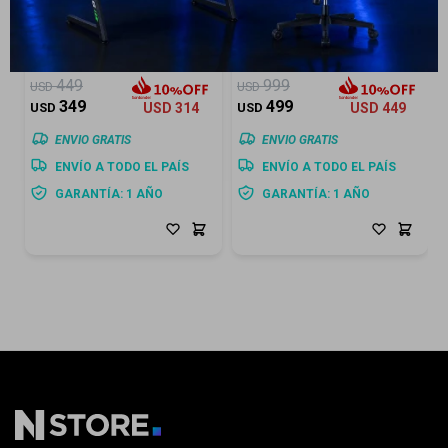
Aspiradora Stick Jet 60 con
Aspiradora Stick Jet 85 Pet
150 W de Poder de Succión
210 W de Poder de Succión
449
999
USD
USD
349
499
USD
USD
314
USD
USD
449
ENVIO GRATIS
ENVIO GRATIS
ENVÍO A TODO EL PAÍS
ENVÍO A TODO EL PAÍS
GARANTÍA: 1 AÑO
GARANTÍA: 1 AÑO