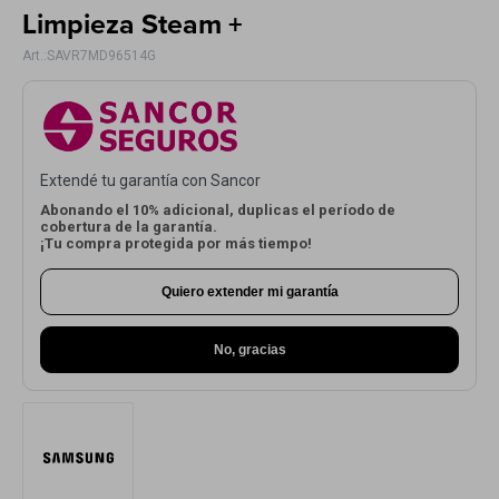
Limpieza Steam +
Electrodomésticos
SAVR7MD96514G
Hogar
Extendé tu garantía con Sancor
Abonando el 10% adicional, duplicas el período de
cobertura de la garantía.
¡Tu compra protegida por más tiempo!
Movilidad
Quiero extender mi garantía
No, gracias
Marcas