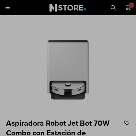
0

Celulares
Tablets
Tecnología
Wearables
Accesorios
TV y Audio
Monitores
Aspiradora Robot Jet Bot 70W
Gaming
Combo con Estación de