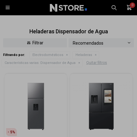
0

Heladeras Dispensador de Agua
Recomendados
Filtrando por:
Electrodomésticos
Heladeras
Celulares
Quitar filtros
Características varias:
Dispensador de Agua
Tablets
Tecnología
Wearables
Accesorios
TV y Audio
Monitores
Gaming
5