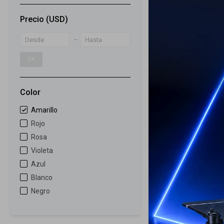
Precio
(USD)
Silicone Cover
Butter Yellow
OK
39
USD
GARANTÍA: 5 D
ENVÍO A TODO 
Color
Amarillo
Rojo
Rosa
Violeta
Azul
Blanco
Negro