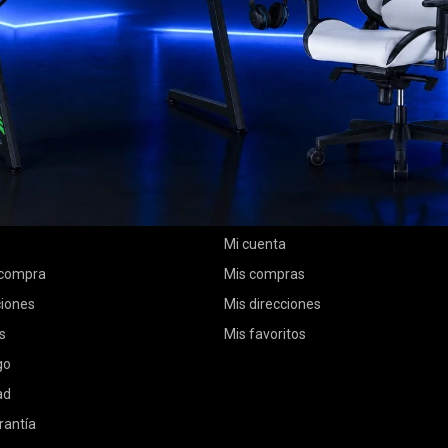
MI CUENTA
Mi cuenta
 compra
Mis compras
ciones
Mis direcciones
s
Mis favoritos
go
ad
rantía