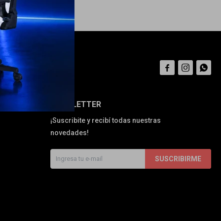



NEWSLETTER
¡Suscribite y recibí todas nuestras
novedades!
SUSCRIBIRME