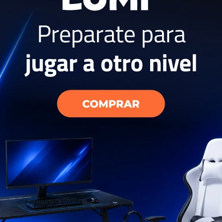
 Galaxy S22 -
USD
33
ÍAS
EL PAÍS