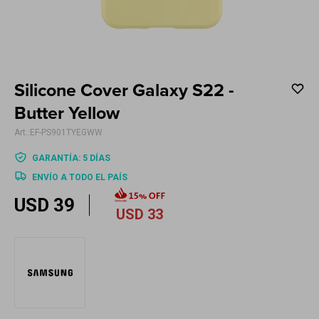
Electrodomésticos
Silicone Cover Galaxy S22 -
Hogar
Butter Yellow
EF-PS901TYEGWW
GARANTÍA: 5 DÍAS
ENVÍO A TODO EL PAÍS
Movilidad
USD
39
USD
33
Marcas