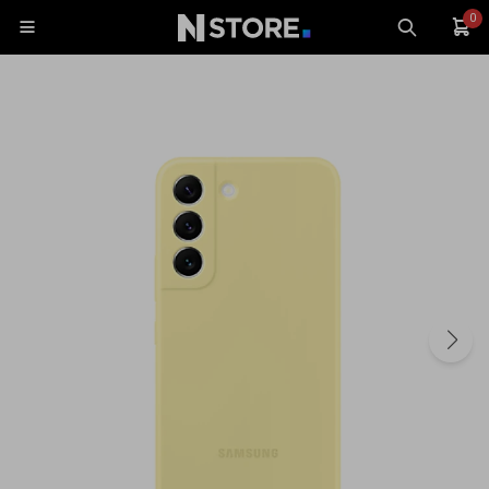
0

Celulares
Tablets
Tecnología
Wearables
Accesorios
TV y Audio
Monitores
Gaming