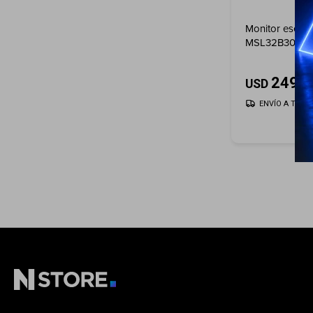
Monitor esenci
MSL32B300N c
bordes
249
USD
ENVÍO A TODO 