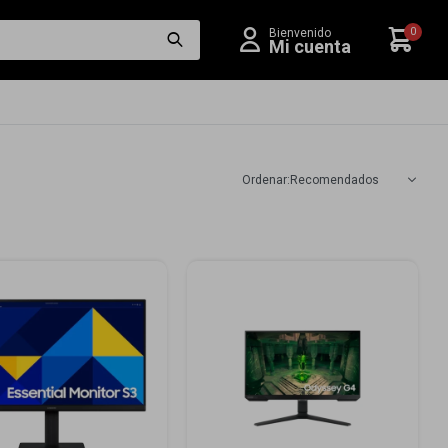
0
Recomendados