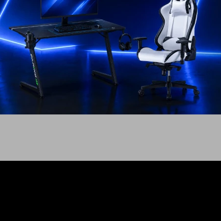
al de 32"
Monitor Samsung Smart 32
Monito
on diseño sin
FHD serie M5
FHD 75
borde
369
USD
USD
USD
224
USD
332
EL PAÍS
ENVÍO A TODO EL PAÍS
ENV