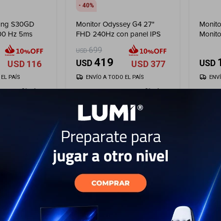
40
ung S30GD
Monitor Odyssey G4 27"
Monito
00 Hz 5ms
FHD 240Hz con panel IPS
Monit
699
USD
419
USD
USD
USD
116
USD
377
EL PAÍS
ENVÍO A TODO EL PAÍS
ENV