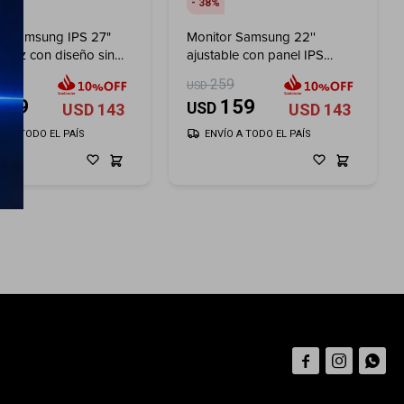
38
r Samsung IPS 27"
Monitor Samsung 22''
 Hz con diseño sin
ajustable con panel IPS
s
75Hz
259
USD
159
159
USD
USD
143
USD
143
ÍO A TODO EL PAÍS
ENVÍO A TODO EL PAÍS


