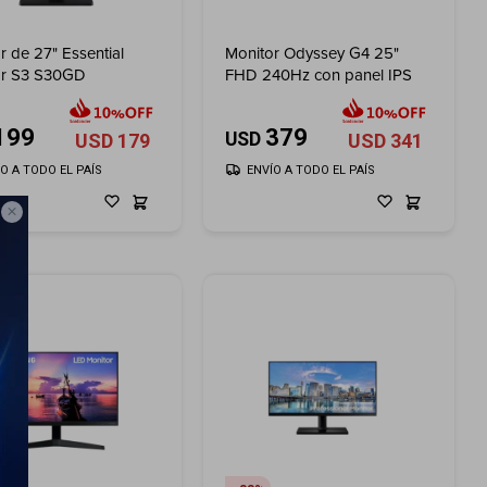
r de 27" Essential
Monitor Odyssey G4 25"
or S3 S30GD
FHD 240Hz con panel IPS
199
379
USD
USD
179
USD
341
ÍO A TODO EL PAÍS
ENVÍO A TODO EL PAÍS
