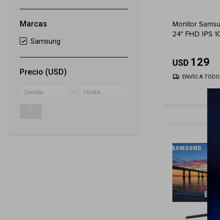
Monitor Sams
Marcas
24" FHD IPS 1
Samsung
129
USD
Precio
(USD)
ENVÍO A TODO 
OK