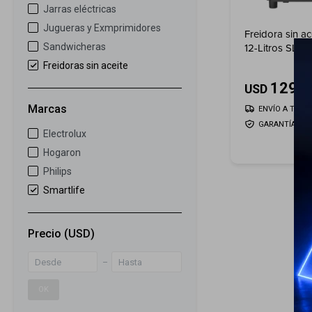
Jarras eléctricas
Jugueras y Exmprimidores
Freidora sin ac
12-Litros SL-
Sandwicheras
Freidoras sin aceite
129
USD
Marcas
ENVÍO A TODO 
GARANTÍA: 2 
Electrolux
Hogaron
Philips
Smartlife
Precio
(USD)
OK