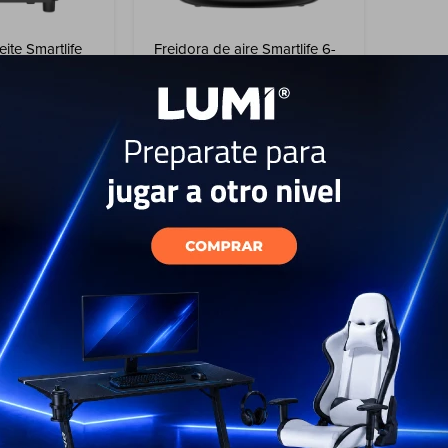
eite Smartlife
Freidora de aire Smartlife 6-
AFDG012
Litros SL-AFDV006
79
USD
USD
116
USD
71
EL PAÍS
ENVÍO A TODO EL PAÍS
AÑOS
GARANTÍA: 2 AÑOS