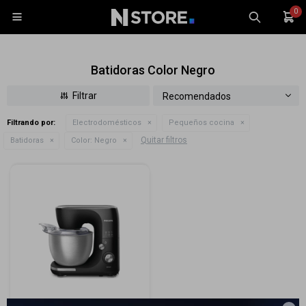
0

Batidoras Color Negro
Recomendados
Filtrando por:
Electrodomésticos
Pequeños cocina
Celulares
Quitar filtros
Batidoras
Color:
Negro
Tablets
Tecnología
Wearables
Accesorios
TV y Audio
Monitores
Gaming