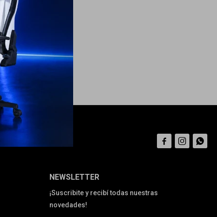



NEWSLETTER
¡Suscribite y recibí todas nuestras
novedades!