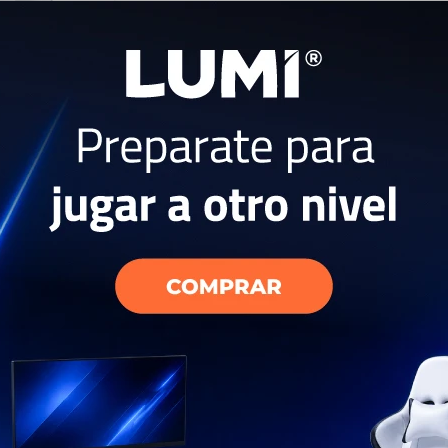
as Samsung
 Blanco
USD
764
EL PAÍS
AÑO