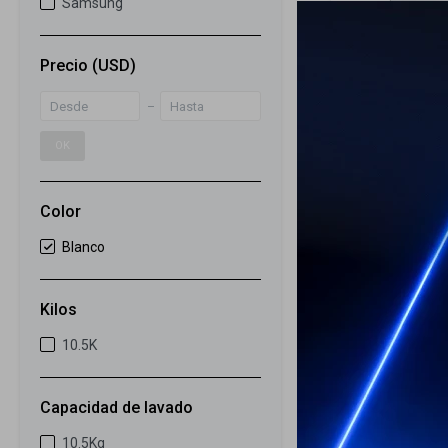
Samsung
Lavasecarrop
Precio
(USD)
10,5kg / 7kg -
849
USD
OK
ENVIO GRATIS
ENVÍO A TODO 
GARANTÍA: 1 
Color
Blanco
Kilos
10.5K
Capacidad de lavado
10.5Kg