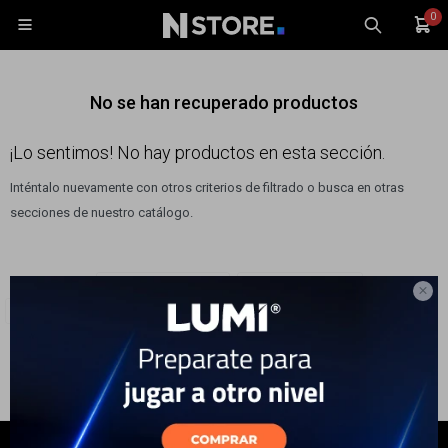
0

No se han recuperado productos
¡Lo sentimos! No hay productos en esta sección.
Inténtalo nuevamente con otros criterios de filtrado o busca en otras
Celulares
secciones de nuestro catálogo.
Tablets
Tecnología
Filtrando por:
Electrodomésticos
Cocinas y Hornos
Wearables

Quitar filtros
Philips
Accesorios
TV y Audio
Monitores
Gaming