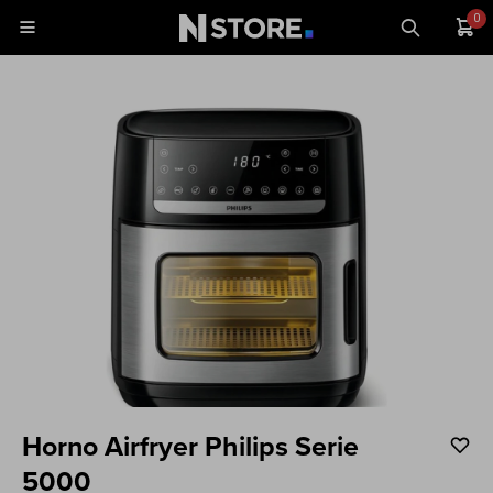
0

Celulares
Tablets
Tecnología
Wearables
Accesorios
TV y Audio
Monitores
Horno Airfryer Philips Serie
Gaming
5000