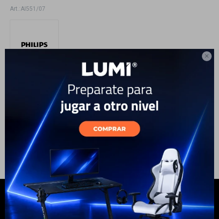
AI551/07
Electrodomésticos

Hogar
Ver medios de pago
Hasta en
12 cuotas
Este artículo está agotado.
Movilidad
Marcas