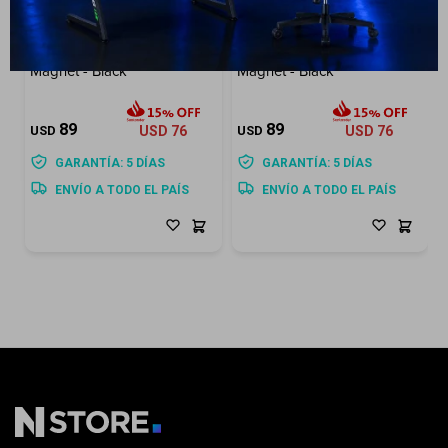
Galaxy S26 Ultra Slim
Galaxy S26 Plus Slim
Magnet - Black
Magnet - Black
89
89
USD
USD
76
USD
USD
76
GARANTÍA: 5 DÍAS
GARANTÍA: 5 DÍAS
ENVÍO A TODO EL PAÍS
ENVÍO A TODO EL PAÍS