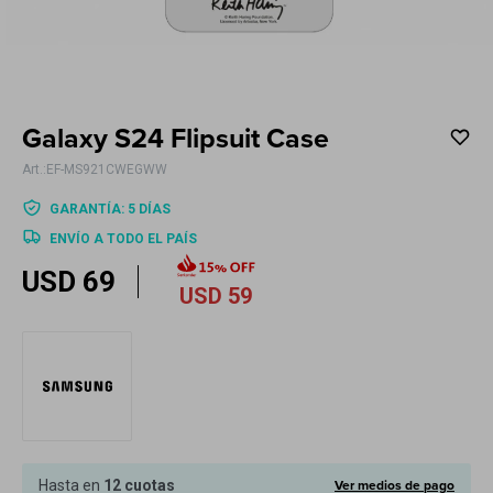
Electrodomésticos
Galaxy S24 Flipsuit Case
Hogar
EF-MS921CWEGWW
GARANTÍA: 5 DÍAS
ENVÍO A TODO EL PAÍS
USD
69
Movilidad
USD
59
Marcas
Ver medios de pago
Hasta en
12 cuotas