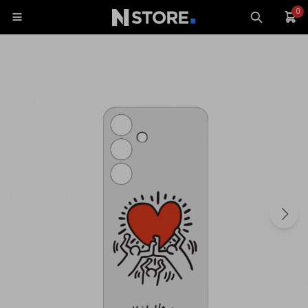
0

Celulares
Tablets
Tecnología
Wearables
Accesorios
TV y Audio
Monitores
Gaming