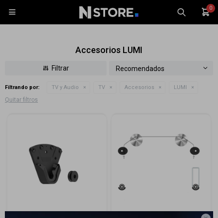
0

Accesorios LUMI
Recomendados
Filtrando por:
TV y Audio
TV
Accesorios
LUMI
Celulares
Quitar filtros
Tablets
Tecnología
Wearables
Accesorios
TV y Audio
Monitores
Gaming