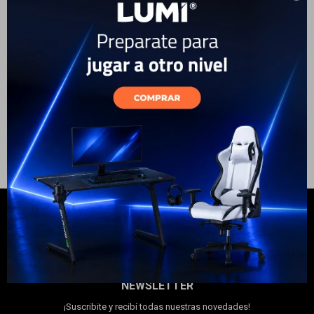
TV LUMI 32"-100"
TV LUMI 37"-70" Ultra Slim
Electrodomésticos
79
USD
71
59
USD
53
USD
USD
GARANTÍA: 5 DÍAS
GARANTÍA: 5 DÍAS
ENVÍO A TODO EL PAÍS
ENVÍO A TODO EL PAÍS
Hogar
Movilidad
Marcas
NEWSLETTER
¡Suscribite y recibí todas nuestras novedades!