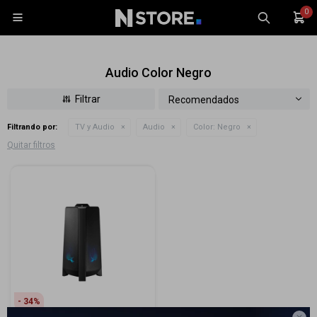
0

Audio Color Negro
Recomendados
Filtrando por:
TV y Audio
Audio
Color:
Negro
Celulares
Quitar filtros
Tablets
Tecnología
Wearables
Accesorios
TV y Audio
Monitores
Gaming
34