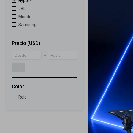
Hyperx
25
JBL
Auriculares H
Mondo
Earbuds
Samsung
79
USD
59
USD
Precio
(USD)
ENVÍO A TODO 
OK
Color
Rojo