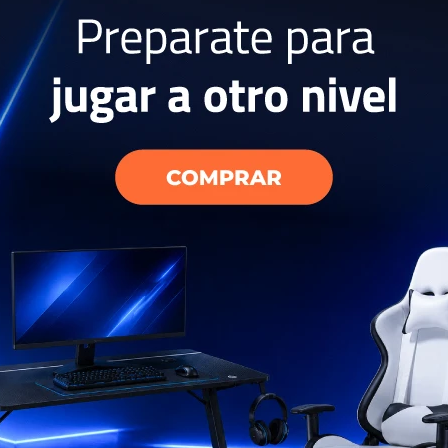
yperX Cloud
USD
53
EL PAÍS