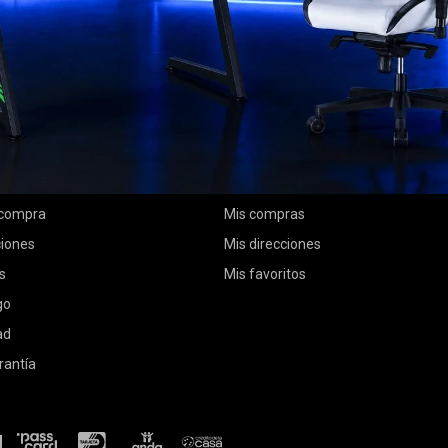
MI CUENTA
Mi cuenta
 compra
Mis compras
ciones
Mis direcciones
s
Mis favoritos
go
ad
rantía