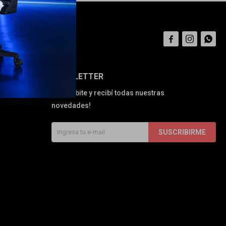



NEWSLETTER
¡Suscribite y recibí todas nuestras
novedades!
SUSCRIBIRME