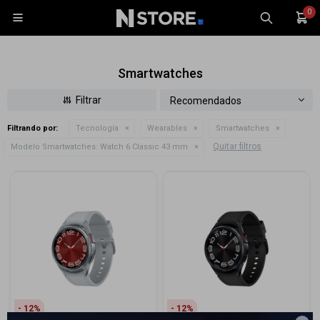
0

Smartwatches
Recomendados
Filtrando por:
Tecnología
Wearables
Smartwatches
Celulares
Quitar filtros
Modelo Smartwatches:
Watch 6 Classic 43 mm
Tablets
Tecnología
Wearables
Accesorios
TV y Audio
Monitores
Gaming
12
12