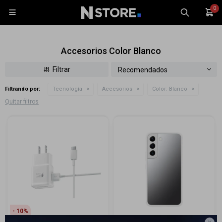
0

Accesorios Color Blanco
Recomendados
Filtrando por:
Tecnología
Accesorios
Color:
Blanco
Celulares
Quitar filtros
Tablets
Tecnología
Wearables
Accesorios
TV y Audio
Monitores
Gaming
10