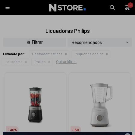
0

Licuadoras Philips
Recomendados
Filtrando por:
Electrodomésticos
Pequeños cocina
Celulares
Quitar filtros
Licuadoras
Philips
Tablets
Tecnología
Wearables
Accesorios
TV y Audio
Monitores
Gaming
40
6