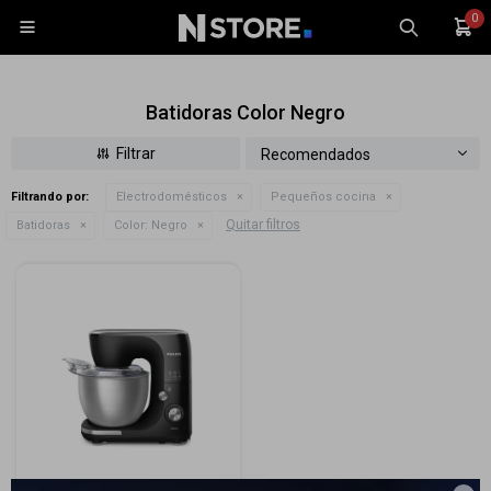
0

Batidoras Color Negro
Recomendados
Filtrando por:
Electrodomésticos
Pequeños cocina
Celulares
Quitar filtros
Batidoras
Color:
Negro
Tablets
Tecnología
Wearables
Accesorios
TV y Audio
Monitores
Gaming