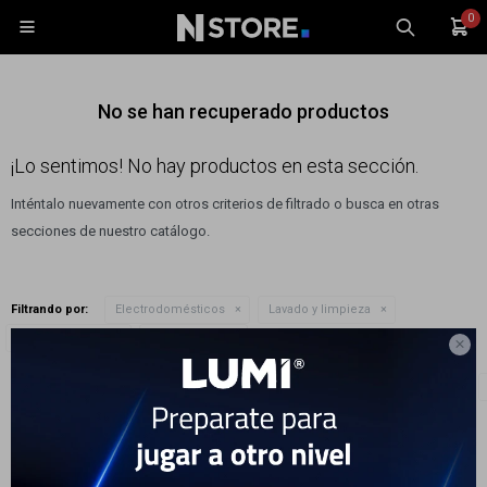
0

No se han recuperado productos
¡Lo sentimos! No hay productos en esta sección.
Inténtalo nuevamente con otros criterios de filtrado o busca en otras
Celulares
secciones de nuestro catálogo.
Tablets
Tecnología
Filtrando por:
Electrodomésticos
Lavado y limpieza
Wearables
Quitar filtros
Lavasecarropas
Color:
Negro

Accesorios
Te recomendamos quitar:
Electrodomésticos
Lavado y limpieza
TV y Audio
Monitores
Gaming