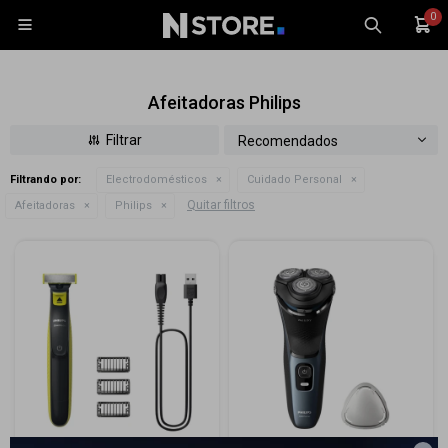
0

Afeitadoras Philips
Recomendados
Filtrando por:
Electrodomésticos
Cuidado Personal
Celulares
Quitar filtros
Afeitadoras
Philips
Tablets
Tecnología
Wearables
Accesorios
TV y Audio
Monitores
Gaming